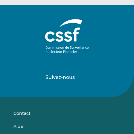
Suivez-nous
Suivez-
Suivez-
nous
nous
sur
sur
LinkedIn
Vimeo
Contact
Aide