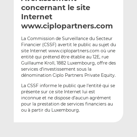
e
g
g
concernant le site
r
e
e
Internet
p
r
r
www.ciplopartners.com
a
s
s
r
u
u
La Commission de Surveillance du Secteur
e
r
r
Financier (CSSF) avertit le public au sujet du
m
L
F
site Internet www.ciplopartners.com où une
a
i
a
entité qui prétend être établie au 12E, rue
i
n
c
Guillaume Kroll, 1882 Luxembourg, offre des
l
k
e
services d’investissement sous la
e
b
dénomination Ciplo Partners Private Equity.
d
o
La CSSF informe le public que l’entité qui se
I
o
présente sur ce site Internet lui est
n
k
inconnue et ne dispose d’aucun agrément
pour la prestation de services financiers au
ou à partir du Luxembourg.