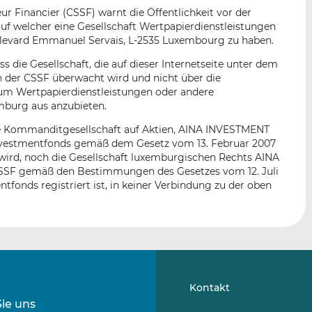
n
e
b
r Financier (CSSF) warnt die Öffentlichkeit vor der
d
o
uf welcher eine Gesellschaft Wertpapierdienstleistungen
I
o
Boulevard Emmanuel Servais, L-2535 Luxembourg zu haben.
n
k
ss die Gesellschaft, die auf dieser Internetseite unter dem
t
t
n der CSSF überwacht wird und nicht über die
e
e
um Wertpapierdienstleistungen oder andere
i
i
mburg aus anzubieten.
l
l
die Kommanditgesellschaft auf Aktien, AINA INVESTMENT
e
e
investmentfonds gemäß dem Gesetz vom 13. Februar 2007
n
n
wird, noch die Gesellschaft luxemburgischen Rechts AINA
SSF gemäß den Bestimmungen des Gesetzes vom 12. Juli
ntfonds registriert ist, in keiner Verbindung zu der oben
Kontakt
Sie uns