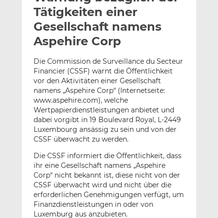
l
n
c
Tätigkeiten einer
a
k
e
Gesellschaft namens
n
e
b
Aspehire Corp
d
o
I
o
Die Commission de Surveillance du Secteur
n
k
Financier (CSSF) warnt die Öffentlichkeit
t
t
vor den Aktivitäten einer Gesellschaft
e
e
namens „Aspehire Corp“ (Internetseite:
i
i
www.aspehire.com), welche
l
l
Wertpapierdienstleistungen anbietet und
e
e
dabei vorgibt in 19 Boulevard Royal, L-2449
Luxembourg ansässig zu sein und von der
n
n
CSSF überwacht zu werden.
Die CSSF informiert die Öffentlichkeit, dass
ihr eine Gesellschaft namens „Aspehire
Corp“ nicht bekannt ist, diese nicht von der
CSSF überwacht wird und nicht über die
erforderlichen Genehmigungen verfügt, um
Finanzdienstleistungen in oder von
Luxemburg aus anzubieten.