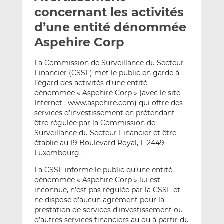
e
g
g
concernant les activités
r
e
e
d’une entité dénommée
p
r
r
Aspehire Corp
a
s
s
r
u
u
La Commission de Surveillance du Secteur
e
r
r
Financier (CSSF) met le public en garde à
m
L
F
l’égard des activités d’une entité
a
i
a
dénommée « Aspehire Corp » (avec le site
i
n
c
Internet : www.aspehire.com) qui offre des
l
k
e
services d’investissement en prétendant
e
b
être régulée par la Commission de
Surveillance du Secteur Financier et être
d
o
établie au 19 Boulevard Royal, L-2449
I
o
Luxembourg.
n
k
La CSSF informe le public qu’une entité
dénommée « Aspehire Corp » lui est
inconnue, n’est pas régulée par la CSSF et
ne dispose d’aucun agrément pour la
prestation de services d’investissement ou
d’autres services financiers au ou à partir du