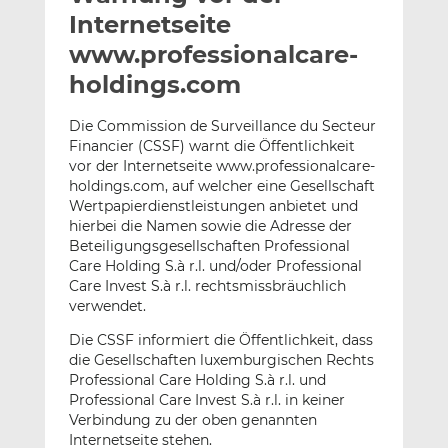
l
n
c
Internetseite
a
k
e
www.professionalcare-
n
e
b
holdings.com
d
o
I
o
Die Commission de Surveillance du Secteur
n
k
Financier (CSSF) warnt die Öffentlichkeit
t
t
vor der Internetseite www.professionalcare-
e
e
holdings.com, auf welcher eine Gesellschaft
i
i
Wertpapierdienstleistungen anbietet und
l
l
hierbei die Namen sowie die Adresse der
e
e
Beteiligungsgesellschaften Professional
Care Holding S.à r.l. und/oder Professional
n
n
Care Invest S.à r.l. rechtsmissbräuchlich
verwendet.
Die CSSF informiert die Öffentlichkeit, dass
die Gesellschaften luxemburgischen Rechts
Professional Care Holding S.à r.l. und
Professional Care Invest S.à r.l. in keiner
Verbindung zu der oben genannten
Internetseite stehen.