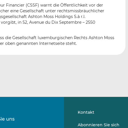
n
e
b
r Financier (CSSF) warnt die Öffentlichkeit vor der
d
o
cher eine Gesellschaft unter rechtsmissbräuchlicher
I
o
esellschaft Ashton Moss Holdings S.à r.l.
n
k
 vorgibt, in 52, Avenue du Dix Septembre – 2550
t
t
e
e
dass die Gesellschaft luxemburgischen Rechts Ashton Moss
i
i
 der oben genannten Internetseite steht.
l
l
e
e
n
n
Kontakt
Sie uns
Folgen
Folgen
Abonnieren Sie sich