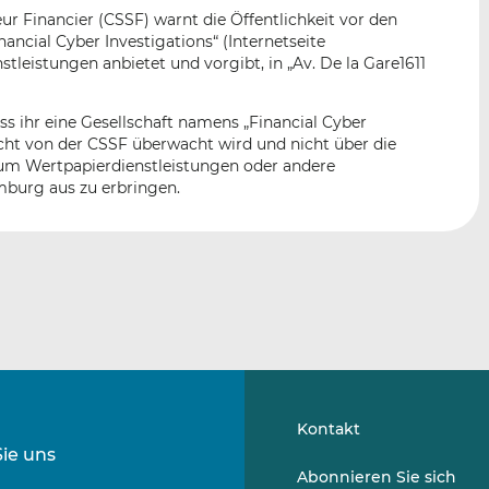
n
e
b
r Financier (CSSF) warnt die Öffentlichkeit vor den
d
o
nancial Cyber Investigations“ (Internetseite
I
o
nstleistungen anbietet und vorgibt, in „Av. De la Gare1611
n
k
t
t
ass ihr eine Gesellschaft namens „Financial Cyber
e
e
nicht von der CSSF überwacht wird und nicht über die
i
i
um Wertpapierdienstleistungen oder andere
l
l
mburg aus zu erbringen.
e
e
n
n
Kontakt
Sie uns
Folgen
Folgen
Abonnieren Sie sich