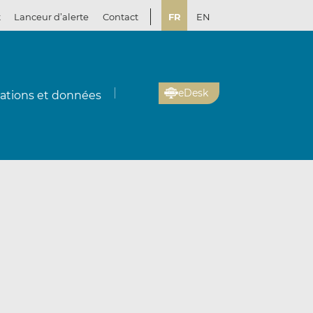
t
Lanceur d’alerte
Contact
FR
EN
eDesk
cations et données