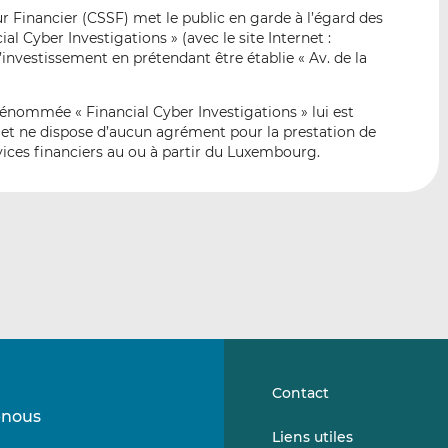
p
r
r
 Financier (CSSF) met le public en garde à l’égard des
a
s
s
l Cyber Investigations » (avec le site Internet :
r
u
u
 d’investissement en prétendant être établie « Av. de la
e
r
r
m
L
F
dénommée « Financial Cyber Investigations » lui est
a
i
a
F et ne dispose d’aucun agrément pour la prestation de
i
n
c
vices financiers au ou à partir du Luxembourg.
l
k
e
e
b
d
o
I
o
n
k
Contact
-nous
Suivez-
Suivez-
Liens utiles