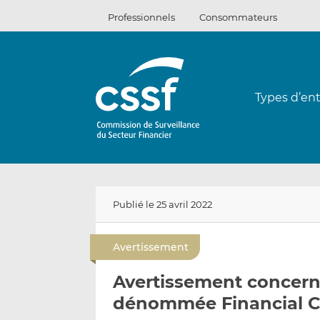
Passer
Professionnels
Consommateurs
au
contenu
Types d’ent
Publié le 25 avril 2022
Avertissement
Avertissement concerna
dénommée Financial Cy