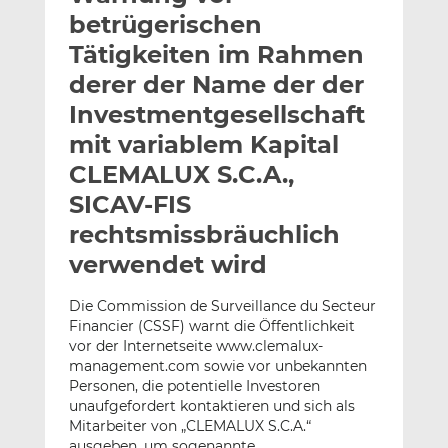
l
n
c
betrügerischen
a
k
e
Tätigkeiten im Rahmen
n
e
b
derer der Name der der
d
o
I
o
Investmentgesellschaft
n
k
mit variablem Kapital
t
t
CLEMALUX S.C.A.,
e
e
SICAV-FIS
i
i
l
l
rechtsmissbräuchlich
e
e
verwendet wird
n
n
Die Commission de Surveillance du Secteur
Financier (CSSF) warnt die Öffentlichkeit
vor der Internetseite www.clemalux-
management.com sowie vor unbekannten
Personen, die potentielle Investoren
unaufgefordert kontaktieren und sich als
Mitarbeiter von „CLEMALUX S.C.A.“
ausgeben, um sogenannte