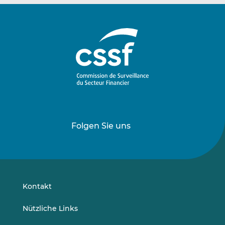
Folgen Sie uns
Folgen
Folgen
Sie
Sie
uns
uns
auf
auf
LinkedIn
Vimeo
Kontakt
Nützliche Links