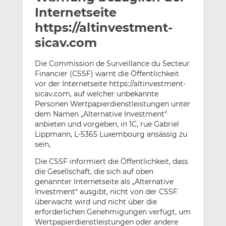
l
n
c
Internetseite
a
k
e
https://altinvestment-
n
e
b
sicav.com
d
o
I
o
Die Commission de Surveillance du Secteur
n
k
Financier (CSSF) warnt die Öffentlichkeit
t
t
vor der Internetseite https://altinvestment-
e
e
sicav.com, auf welcher unbekannte
i
i
Personen Wertpapierdienstleistungen unter
l
l
dem Namen „Alternative Investment“
e
e
anbieten und vorgeben, in 1C, rue Gabriel
Lippmann, L-5365 Luxembourg ansässig zu
n
n
sein,
Die CSSF informiert die Öffentlichkeit, dass
die Gesellschaft, die sich auf oben
genannter Internetseite als „Alternative
Investment“ ausgibt, nicht von der CSSF
überwacht wird und nicht über die
erforderlichen Genehmigungen verfügt, um
Wertpapierdienstleistungen oder andere