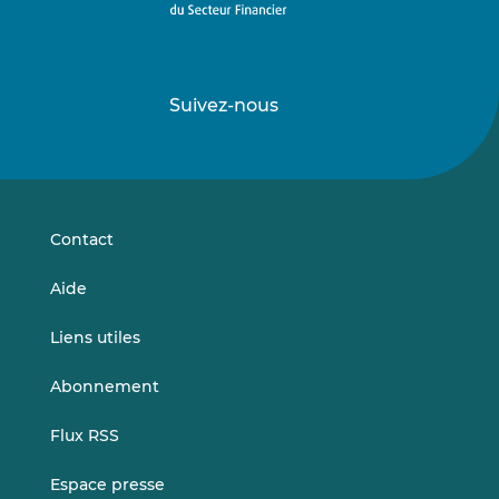
Suivez-nous
Suivez-
Suivez-
nous
nous
sur
sur
LinkedIn
Vimeo
Contact
Aide
Liens utiles
Abonnement
Flux RSS
Espace presse