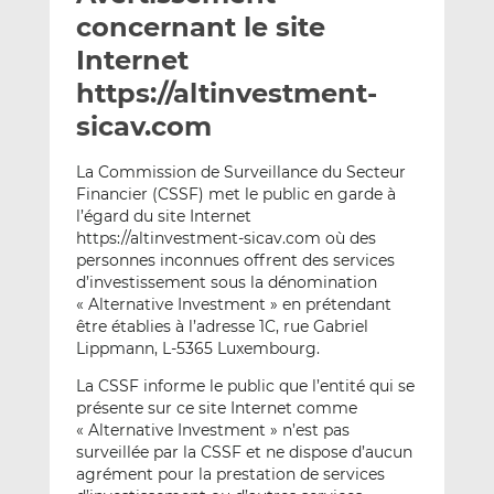
e
g
g
concernant le site
r
e
e
Internet
p
r
r
https://altinvestment-
a
s
s
r
u
u
sicav.com
e
r
r
m
L
F
La Commission de Surveillance du Secteur
Financier (CSSF) met le public en garde à
a
i
a
l’égard du site Internet
i
n
c
https://altinvestment-sicav.com où des
l
k
e
personnes inconnues offrent des services
e
b
d’investissement sous la dénomination
d
o
« Alternative Investment » en prétendant
I
o
être établies à l’adresse 1C, rue Gabriel
n
k
Lippmann, L-5365 Luxembourg.
La CSSF informe le public que l’entité qui se
présente sur ce site Internet comme
« Alternative Investment » n’est pas
surveillée par la CSSF et ne dispose d’aucun
agrément pour la prestation de services