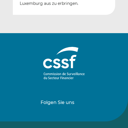
Luxemburg aus zu erbringen.
Folgen Sie uns
Folgen
Folgen
Sie
Sie
uns
uns
auf
auf