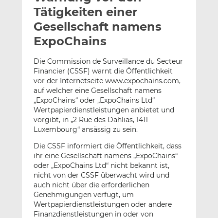
l
n
c
Tätigkeiten einer
a
k
e
Gesellschaft namens
n
e
b
ExpoChains
d
o
I
o
Die Commission de Surveillance du Secteur
n
k
Financier (CSSF) warnt die Öffentlichkeit
t
t
vor der Internetseite www.expochains.com,
e
e
auf welcher eine Gesellschaft namens
i
i
„ExpoChains“ oder „ExpoChains Ltd“
l
l
Wertpapierdienstleistungen anbietet und
e
e
vorgibt, in „2 Rue des Dahlias, 1411
Luxembourg“ ansässig zu sein.
n
n
Die CSSF informiert die Öffentlichkeit, dass
ihr eine Gesellschaft namens „ExpoChains“
oder „ExpoChains Ltd“ nicht bekannt ist,
nicht von der CSSF überwacht wird und
auch nicht über die erforderlichen
Genehmigungen verfügt, um
Wertpapierdienstleistungen oder andere
Finanzdienstleistungen in oder von