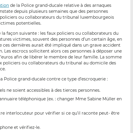
n
e
b
tion
de la Police grand-ducale relative à des arnaques
d
o
constate depuis plusieurs semaines que des personnes
I
o
 policiers ou collaborateurs du tribunal luxembourgeois
n
k
ictimes potentielles.
t
t
a façon suivante : les faux policiers ou collaborateurs du
e
e
utures victimes, souvent des personnes d’un certain âge, en
i
i
 ces dernières aurait été impliqué dans un grave accident
l
l
n. Les escrocs sollicitent alors ces personnes à déposer une
 d’euros afin de libérer le membre de leur famille. La somme
e
e
x policiers ou collaborateurs du tribunal au domicile des
n
n
ce.
la Police grand-ducale contre ce type d’escroquerie :
els ne soient accessibles à des tierces personnes.
l’annuaire téléphonique (ex. : changer Mme Sabine Müller en
e interlocuteur pour vérifier si ce qu’il raconte peut- être
one et vérifiez-le.