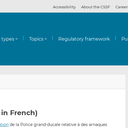
Accessibility
About the CSSF
Career
y types
Topics
Regulatory framework
Pu
E
S
S
m
h
h
a
a
a
i
r
r
l
e
e
 in French)
t
t
t
h
h
h
tion
de la Police grand-ducale relative à des arnaques