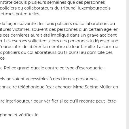
constate depuis plusieurs semaines que des personnes
i
i
i
 policiers ou collaborateurs du tribunal luxembourgeois
s
s
s
ictimes potentielles.
o
o
n
n
a façon suivante : les faux policiers ou collaborateurs du
L
F
utures victimes, souvent des personnes d’un certain âge, en
 ces dernières aurait été impliqué dans un grave accident
i
a
n. Les escrocs sollicitent alors ces personnes à déposer une
n
c
 d’euros afin de libérer le membre de leur famille. La somme
k
e
x policiers ou collaborateurs du tribunal au domicile des
e
b
ce.
d
o
la Police grand-ducale contre ce type d’escroquerie :
I
o
n
k
els ne soient accessibles à des tierces personnes.
l’annuaire téléphonique (ex. : changer Mme Sabine Müller en
e interlocuteur pour vérifier si ce qu’il raconte peut- être
one et vérifiez-le.