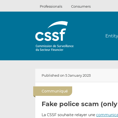
Skip
Professionals
Consumers
to
content
Entit
Published on 5 January 2023
Communiqué
Fake police scam (only
La CSSF souhaite relayer une
communica