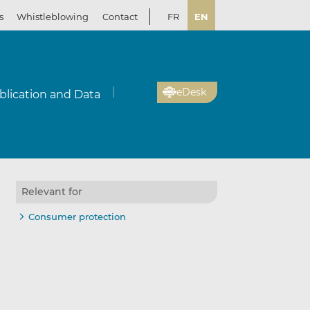
s
Whistleblowing
Contact
FR
EN
eDesk
blication and Data
Relevant for
Consumer protection