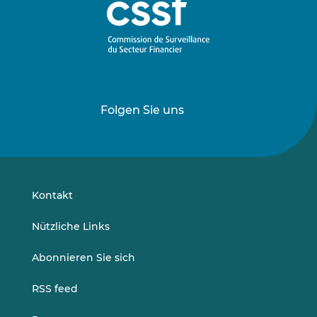
Folgen Sie uns
Folgen
Folgen
Sie
Sie
uns
uns
auf
auf
LinkedIn
Vimeo
Kontakt
Nützliche Links
Abonnieren Sie sich
RSS feed