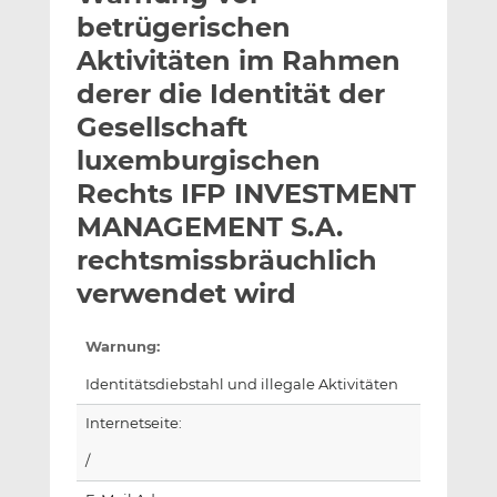
l
n
c
betrügerischen
a
k
e
Aktivitäten im Rahmen
n
e
b
derer die Identität der
d
o
I
o
Gesellschaft
n
k
luxemburgischen
t
t
Rechts IFP INVESTMENT
e
e
MANAGEMENT S.A.
i
i
l
l
rechtsmissbräuchlich
e
e
verwendet wird
n
n
Warnung:
Identitätsdiebstahl und illegale Aktivitäten
Internetseite:
/