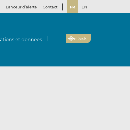
t
Lanceur d’alerte
Contact
FR
EN
eDesk
cations et données