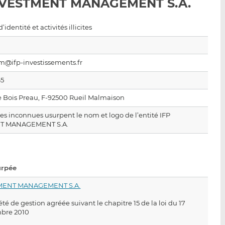
INVESTMENT MANAGEMENT S.A.
p
r
r
a
s
s
r
u
u
identité et activités illicites
e
r
r
m
L
F
a
i
a
@ifp-investissements.fr
i
n
c
65
l
k
e
e
b
 Bois Preau, F-92500 Rueil Malmaison
d
o
es inconnues usurpent le nom et logo de l’entité IFP
I
o
T MANAGEMENT S.A.
n
k
urpée
TMENT MANAGEMENT S.A.
été de gestion agréée suivant le chapitre 15 de la loi du 17
bre 2010