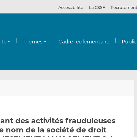
Accessibilité
La CSSF
Recrutemen
ité
Thèmes
Cadre réglementaire
Publi
E
P
P
n
a
a
v
r
r
o
t
t
y
a
a
nt des activités frauduleuses
e
g
g
e nom de la société de droit
r
e
e