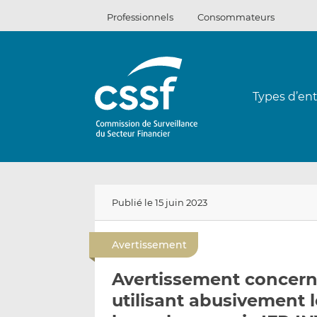
Passer
Professionnels
Consommateurs
au
contenu
Types d’ent
Publié le 15 juin 2023
Avertissement
Avertissement concerna
utilisant abusivement l