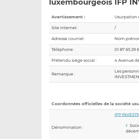
luxembourgeois IFP 
Avertissement :
Usurpation d’
Site Internet :
/
Adresse courriel :
Nom.prénom
Téléphone :
01 87 65 29 
Prétendu siège social :
4 Avenue de
Les personn
Remarque :
INVESTMEN
Coordonnées officielles de la société us
IFP INVES
Soci
Dénomination :
décem