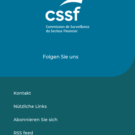
Folgen Sie uns
Folgen
Folgen
Sie
Sie
uns
uns
auf
auf
LinkedIn
Vimeo
Kontakt
Nützliche Links
Abonnieren Sie sich
RSS feed