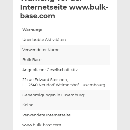
l
n
c
Internetseite www.bulk-
a
k
e
base.com
n
e
b
d
o
Warnung:
I
o
n
k
Unerlaubte Aktivitäten
t
t
Verwendeter Name:
e
e
i
i
Bulk Base
l
l
Angeblicher Gesellschaftssitz:
e
e
n
n
22 rue Edward Steichen,
L – 2540 Neudorf-Weimershof, Luxembourg
Genehmigungen in Luxemburg:
Keine
Verwendete Internetseite:
www.bulk-base.com