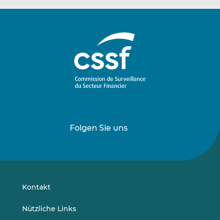
Folgen Sie uns
Folgen
Folgen
Sie
Sie
uns
uns
auf
auf
LinkedIn
Vimeo
Kontakt
Nützliche Links