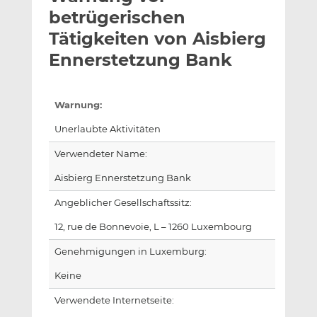
l
n
c
betrügerischen
a
k
e
Tätigkeiten von Aisbierg
n
e
b
Ennerstetzung Bank
d
o
I
o
n
k
Warnung:
t
t
e
e
Unerlaubte Aktivitäten
i
i
Verwendeter Name:
l
l
e
e
Aisbierg Ennerstetzung Bank
n
n
Angeblicher Gesellschaftssitz:
12, rue de Bonnevoie, L – 1260 Luxembourg
Genehmigungen in Luxemburg:
Keine
Verwendete Internetseite: