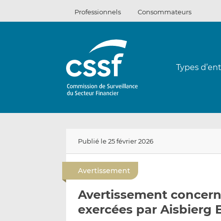
Passer
Professionnels
Consommateurs
au
contenu
Types d’ent
Publié le 25 février 2026
Avertissement
Avertissement concerna
exercées par Aisbierg