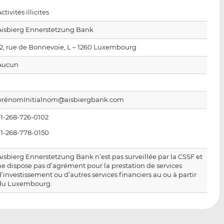
p
r
r
ctivités illicites
a
s
s
r
u
u
Aisbierg Ennerstetzung Bank
e
r
r
12, rue de Bonnevoie, L – 1260 Luxembourg
m
L
F
a
i
a
Aucun
i
n
c
l
k
e
e
b
prénomInitialnom@aisbiergbank.com
d
o
+1-268-726-0102
I
o
n
k
+1-268-778-0150
Aisbierg Ennerstetzung Bank n’est pas surveillée par la CSSF et
ne dispose pas d’agrément pour la prestation de services
d’investissement ou d’autres services financiers au ou à partir
du Luxembourg.