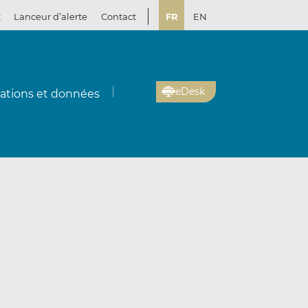
t
Lanceur d’alerte
Contact
FR
EN
eDesk
cations et données