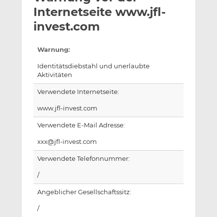
l
n
c
Internetseite www.jfl-
a
k
e
invest.com
n
e
b
d
o
Warnung:
I
o
n
k
Identitätsdiebstahl und unerlaubte
t
t
Aktivitäten
e
e
Verwendete Internetseite:
i
i
l
l
www.jfl-invest.com
e
e
Verwendete E-Mail Adresse:
n
n
xxx@jfl-invest.com
Verwendete Telefonnummer:
/
Angeblicher Gesellschaftssitz:
/