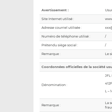
Avertissement :
Usur
Site Internet utilisé :
www.
Adresse courriel utilisée :
xxx@
Numéro de téléphone utilisé :
/
Prétendu siège social :
/
Remarque :
Le s
Coordonnées officielles de la société us
JFL 
412F
Dénomination :
L –
La s
Remarque :
fra