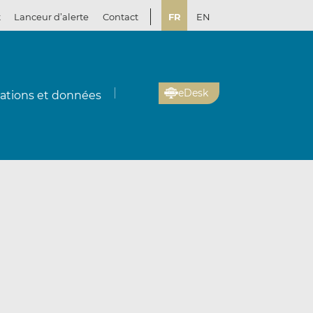
t
Lanceur d’alerte
Contact
FR
EN
eDesk
cations et données