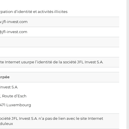
p
r
r
a
s
s
pation d’identité et activités illicites
r
u
u
jfl-invest.com
e
r
r
m
L
F
jfl-invest.com
a
i
a
i
n
c
l
k
e
e
b
d
o
ite Internet usurpe l’identité de la société JFL Invest S.A.
I
o
n
k
urpée
Invest S.A.
, Route d’Esch
 1471 Luxembourg
ociété JFL Invest S.A. n’a pas de lien avec le site Internet
uduleux