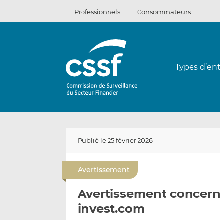
Passer
Professionnels
Consommateurs
au
contenu
Types d’ent
Publié le 25 février 2026
Avertissement
Avertissement concerna
invest.com