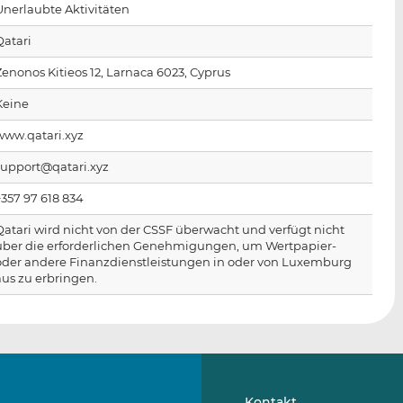
n
e
b
Unerlaubte Aktivitäten
d
o
Qatari
I
o
n
k
Zenonos Kitieos 12, Larnaca 6023, Cyprus
t
t
Keine
e
e
i
i
www.qatari.xyz
l
l
support@qatari.xyz
e
e
n
n
+357 97 618 834
Qatari wird nicht von der CSSF überwacht und verfügt nicht
über die erforderlichen Genehmigungen, um Wertpapier-
oder andere Finanzdienstleistungen in oder von Luxemburg
aus zu erbringen.
Kontakt