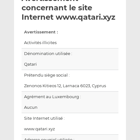
e
g
g
concernant le site
r
e
e
Internet www.qatari.xyz
p
r
r
a
s
s
Avertissement :
r
u
u
e
r
r
Activités illicites
m
L
F
Dénomination utilisée :
a
i
a
i
n
c
Qatari
l
k
e
Prétendu siège social :
e
b
d
o
Zenonos Kitieos 12, Larnaca 6023, Cyprus
I
o
Agrément au Luxembourg :
n
k
Aucun
Site Internet utilisé :
www.qatari.xyz
Adresse courriel utilisée :