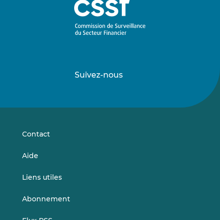
Suivez-nous
Suivez-
Suivez-
nous
nous
sur
sur
LinkedIn
Vimeo
Contact
Aide
Liens utiles
Abonnement