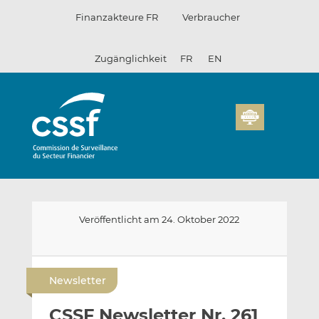
Zum
Finanzakteure FR
Verbraucher
Inhalt
Zugänglichkeit
FR
EN
Veröffentlicht am 24. Oktober 2022
E
A
A
-
u
u
Newsletter
m
f
f
a
L
F
CSSF Newsletter Nr. 261
i
i
a