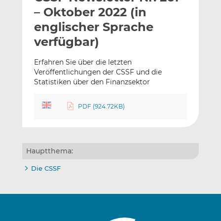
l
n
c
– Oktober 2022 (in
a
k
e
englischer Sprache
n
e
b
verfügbar)
d
o
I
o
Erfahren Sie über die letzten
n
k
Veröffentlichungen der CSSF und die
t
t
Statistiken über den Finanzsektor
e
e
i
i
PDF (924.72KB)
l
l
e
e
n
n
Hauptthema:
Die CSSF