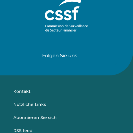
Folgen Sie uns
Folgen
Folgen
Sie
Sie
uns
uns
auf
auf
LinkedIn
Vimeo
Kontakt
Nützliche Links
Abonnieren Sie sich
RSS feed