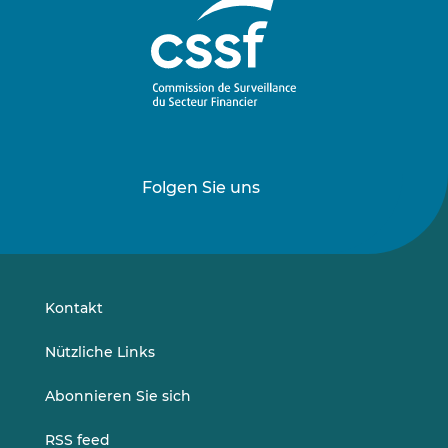
Folgen Sie uns
Folgen
Folgen
Sie
Sie
uns
uns
auf
auf
LinkedIn
Vimeo
Kontakt
Nützliche Links
Abonnieren Sie sich
RSS feed