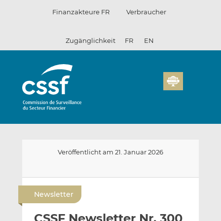
Zum
Finanzakteure FR
Verbraucher
Inhalt
Zugänglichkeit
FR
EN
Veröffentlicht am 21. Januar 2026
E
A
A
-
u
u
Newsletter
m
f
f
a
L
F
CSSF Newsletter Nr. 300
i
i
a