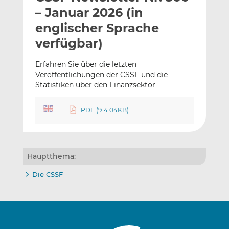
l
n
c
– Januar 2026 (in
a
k
e
englischer Sprache
n
e
b
verfügbar)
d
o
I
o
Erfahren Sie über die letzten
n
k
Veröffentlichungen der CSSF und die
t
t
Statistiken über den Finanzsektor
e
e
i
i
PDF (914.04KB)
l
l
e
e
n
n
Hauptthema:
Die CSSF