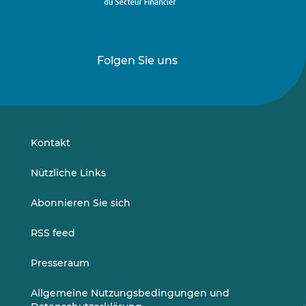
Folgen Sie uns
Folgen
Folgen
Sie
Sie
uns
uns
auf
auf
LinkedIn
Vimeo
Kontakt
Nützliche Links
Abonnieren Sie sich
RSS feed
Presseraum
Allgemeine Nutzungsbedingungen und