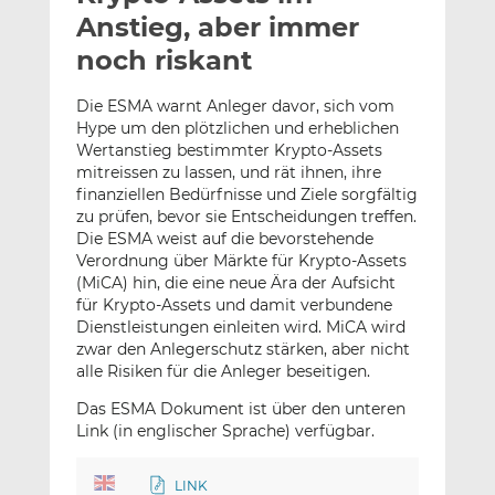
l
n
c
Anstieg, aber immer
a
k
e
noch riskant
n
e
b
d
o
Die ESMA warnt Anleger davor, sich vom
I
o
Hype um den plötzlichen und erheblichen
n
k
Wertanstieg bestimmter Krypto-Assets
t
t
mitreissen zu lassen, und rät ihnen, ihre
finanziellen Bedürfnisse und Ziele sorgfältig
e
e
zu prüfen, bevor sie Entscheidungen treffen.
i
i
Die ESMA weist auf die bevorstehende
l
l
Verordnung über Märkte für Krypto-Assets
e
e
(MiCA) hin, die eine neue Ära der Aufsicht
n
n
für Krypto-Assets und damit verbundene
Dienstleistungen einleiten wird. MiCA wird
zwar den Anlegerschutz stärken, aber nicht
alle Risiken für die Anleger beseitigen.
Das ESMA Dokument ist über den unteren
Link (in englischer Sprache) verfügbar.
LINK