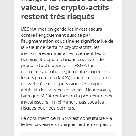
e
g
g
valeur, les crypto-actifs
r
e
e
restent très risqués
p
r
r
a
s
s
L’ESMA met en garde les investisseurs
r
u
u
contre l’engouement suscité par
e
r
r
l’augmentation soudaine et significative de
m
L
F
la valeur de certains crypto-actifs, les
invitant à examiner attentivement leurs
a
i
a
besoins et objectifs financiers avant de
i
n
c
prendre toute décision. L’ESMA fait
l
k
e
référence au futur règlement européen sur
e
b
les crypto-actifs (MiCA), qui introduira une
d
o
nouvelle ère de supervision des crypto-
I
o
actifs et des services associés. Néanmoins,
n
k
bien que MiCA renforcera la protection des
investisseurs, il n’éliminera pas tous les
risques pour ces derniers.
Le document de l’ESMA est consultable via
le lien ci-dessous (uniquement en anglais).