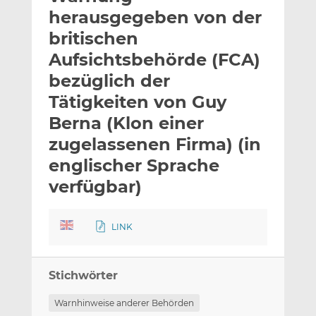
l
n
c
herausgegeben von der
a
k
e
britischen
n
e
b
Aufsichtsbehörde (FCA)
d
o
I
o
bezüglich der
n
k
Tätigkeiten von Guy
t
t
Berna (Klon einer
e
e
zugelassenen Firma) (in
i
i
l
l
englischer Sprache
e
e
verfügbar)
n
n
LINK
Stichwörter
Warnhinweise anderer Behörden