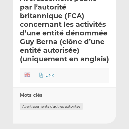
e
g
g
par l’autorité
r
e
e
britannique (FCA)
p
r
r
concernant les activités
a
s
s
r
u
u
d’une entité dénommée
e
r
r
Guy Berna (clône d’une
m
L
F
entité autorisée)
a
i
a
(uniquement en anglais)
i
n
c
l
k
e
e
b
LINK
d
o
I
o
n
k
Mots clés
Avertissements d'autres autorités