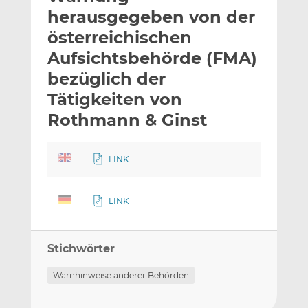
l
n
c
herausgegeben von der
a
k
e
österreichischen
n
e
b
Aufsichtsbehörde (FMA)
d
o
I
o
bezüglich der
n
k
Tätigkeiten von
t
t
Rothmann & Ginst
e
e
i
i
l
l
LINK
e
e
n
n
LINK
Stichwörter
Warnhinweise anderer Behörden