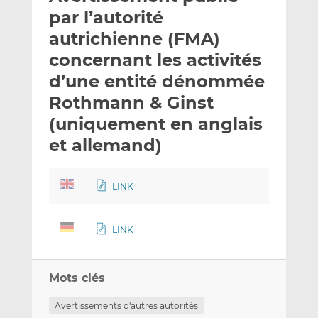
e
g
g
par l’autorité
r
e
e
autrichienne (FMA)
p
r
r
concernant les activités
a
s
s
r
u
u
d’une entité dénommée
e
r
r
Rothmann & Ginst
m
L
F
(uniquement en anglais
a
i
a
et allemand)
i
n
c
l
k
e
e
b
LINK
d
o
I
o
n
k
LINK
Mots clés
Avertissements d'autres autorités