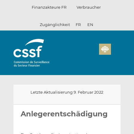
Zum
Finanzakteure FR
Verbraucher
Inhalt
Zugänglichkeit
FR
EN
Letzte Aktualisierung 9. Februar 2022
E-
Auf
Auf
mail
LinkedIn
Facebook
Anlegerentschädigung
an
teilen
teilen