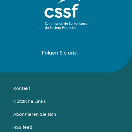
Folgen Sie uns
Folgen
Folgen
Sie
Sie
uns
uns
auf
auf
LinkedIn
Vimeo
Kontakt
Nützliche Links
Abonnieren Sie sich
RSS feed