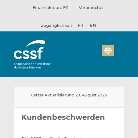
Zum
Finanzakteure FR
Verbraucher
Inhalt
Zugänglichkeit
FR
EN
Letzte Aktualisierung 29. August 2025
E-
Auf
Auf
mail
LinkedIn
Facebook
Kundenbeschwerden
an
teilen
teilen