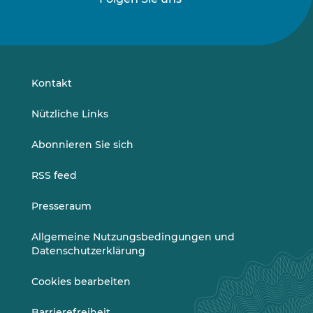
Folgen
Folgen
Sie
Sie
uns
uns
auf
auf
LinkedIn
Vimeo
Kontakt
Nützliche Links
Abonnieren Sie sich
RSS feed
Presseraum
Allgemeine Nutzungsbedingungen und
Datenschutzerklärung
Cookies bearbeiten
Barrierefreiheit