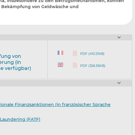
ma, insbesondere zu den Betrugsmechanismen, können
ur Bekämpfung von Geldwäsche und
PDF (410.21KB)
fung von
erung (in
PDF (326.55KB)
he verfügbar)
tionale Finanzsanktionen (in französischer Sprache
 Laundering (FATF)