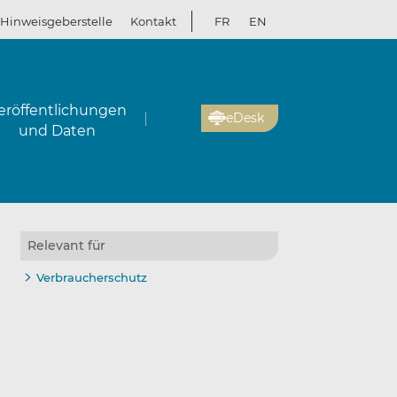
Hinweisgeberstelle
Kontakt
FR
EN
eröffentlichungen
eDesk
und Daten
Relevant für
Verbraucherschutz
l
kedIn
ebook
en
en