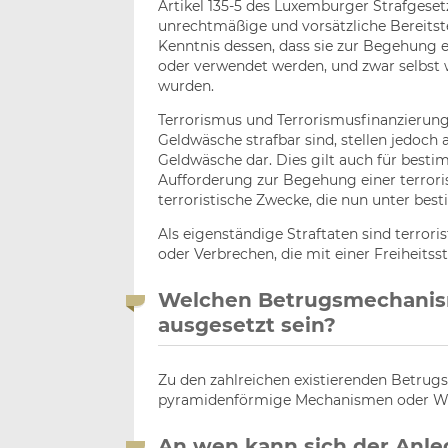
Artikel 135-5 des Luxemburger Strafgeset
unrechtmäßige und vorsätzliche Bereitste
Kenntnis dessen, dass sie zur Begehung 
oder verwendet werden, und zwar selbst 
wurden.
Terrorismus und Terrorismusfinanzierung
Geldwäsche strafbar sind, stellen jedo
Geldwäsche dar. Dies gilt auch für best
Aufforderung zur Begehung einer terror
terroristische Zwecke, die nun unter be
Als eigenständige Straftaten sind terro
oder Verbrechen, die mit einer Freiheits
Welchen Betrugsmechanis
ausgesetzt sein?
Zu den zahlreichen existierenden Betr
pyramidenförmige Mechanismen oder Wh
An wen kann sich der Anle