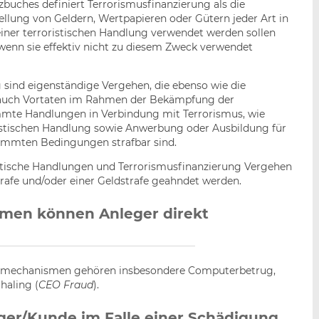
zbuches definiert Terrorismusfinanzierung als die
llung von Geldern, Wertpapieren oder Gütern jeder Art in
einer terroristischen Handlung verwendet werden sollen
wenn sie effektiv nicht zu diesem Zweck verwendet
 sind eigenständige Vergehen, die ebenso wie die
ch auch Vortaten im Rahmen der Bekämpfung der
immte Handlungen in Verbindung mit Terrorismus, wie
istischen Handlung sowie Anwerbung oder Ausbildung für
stimmten Bedingungen strafbar sind.
ristische Handlungen und Terrorismusfinanzierung Vergehen
strafe und/oder einer Geldstrafe geahndet werden.
men können Anleger direkt
ugsmechanismen gehören insbesondere Computerbetrug,
aling (
CEO Fraud
).
ger/Kunde im Falle einer Schädigung