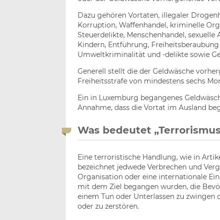
Dazu gehören Vortaten, illegaler Drogenh
Korruption, Waffenhandel, kriminelle Or
Steuerdelikte, Menschenhandel, sexuelle 
Kindern, Entführung, Freiheitsberaubun
Umweltkriminalität und -delikte sowie G
Generell stellt die der Geldwäsche vorhe
Freiheitsstrafe von mindestens sechs Mo
Ein in Luxemburg begangenes Geldwäsched
Annahme, dass die Vortat im Ausland be
Was bedeutet „Terrorismus
Eine terroristische Handlung, wie in Arti
bezeichnet jedwede Verbrechen und Vergeh
Organisation oder eine internationale Ei
mit dem Ziel begangen wurden, die Bevöl
einem Tun oder Unterlassen zu zwingen o
oder zu zerstören.