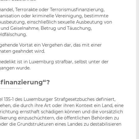
andel, Terrorakte oder Terrorismusfinanzierung,
ganisation oder kriminelle Vereinigung, bestimmte
Ausbeutung, einschließlich sexuelle Ausbeutung von
g und Geiselnahme, Betrug und Täuschung,
eldfälschung.
rgehende Vortat ein Vergehen dar, das mit einer
naten geahndet wird.
elikt ist in Luxemburg strafbar, selbst unter der
gangen wurde.
finanzierung“?
kel 135-1 des Luxemburger Strafgesetzbuches definiert,
en, die durch ihre Art oder ihren Kontext ein Land, eine
nrichtung ernsthaft schädigen können und die vorsätzlich
kerung einzuschüchtern, die öffentlichen Behörden zu
der die Grundstrukturen eines Landes zu destabilisieren