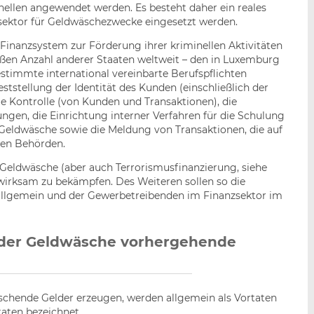
ellen angewendet werden. Es besteht daher ein reales
sektor für Geldwäschezwecke eingesetzt werden.
Finanzsystem zur Förderung ihrer kriminellen Aktivitäten
oßen Anzahl anderer Staaten weltweit – den in Luxemburg
timmte international vereinbarte Berufspflichten
eststellung der Identität des Kunden (einschließlich der
ge Kontrolle (von Kunden und Transaktionen), die
en, die Einrichtung interner Verfahren für die Schulung
Geldwäsche sowie die Meldung von Transaktionen, die auf
gen Behörden.
Geldwäsche (aber auch Terrorismusfinanzierung, siehe
wirksam zu bekämpfen. Des Weiteren sollen so die
s allgemein und der Gewerbetreibenden im Finanzsektor im
 „der Geldwäsche vorhergehende
schende Gelder erzeugen, werden allgemein als Vortaten
aten bezeichnet.