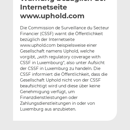
l
n
c
Internetseite
a
k
e
www.uphold.com
n
e
b
d
o
Die Commission de Surveillance du Secteur
I
o
Financier (CSSF) warnt die Öffentlichkeit
n
k
bezüglich der Internetseite
t
t
www.uphold.com beispielsweise einer
Gesellschaft namens Uphold, welche
e
e
vorgibt, „with regulatory coverage with
i
i
CSSF in Luxembourg“, also unter Aufsicht
l
l
der CSSF in Luxemburg zu handeln. Die
e
e
CSSF informiert die Öffentlichkeit, dass die
n
n
Gesellschaft Uphold nicht von der CSSF
beaufsichtigt wird und diese über keine
Genehmigung verfügt, um
Finanzdienstleistungen oder
Zahlungsdienstleitungen in oder von
Luxemburg aus anzubieten.