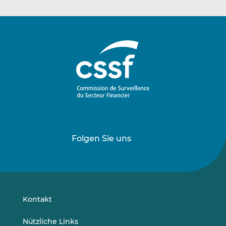
Folgen Sie uns
Folgen
Folgen
Sie
Sie
uns
uns
auf
auf
LinkedIn
Vimeo
Kontakt
Nützliche Links