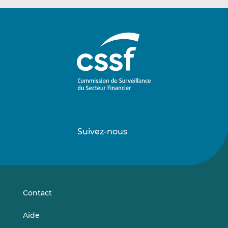
Suivez-nous
Suivez-
Suivez-
nous
nous
sur
sur
LinkedIn
Vimeo
Contact
Aide