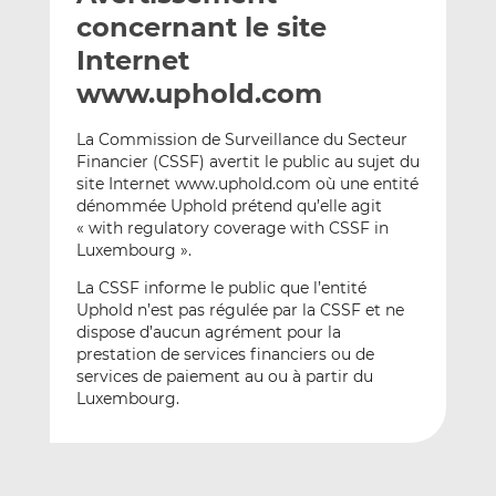
e
g
g
concernant le site
r
e
e
Internet
p
r
r
www.uphold.com
a
s
s
r
u
u
La Commission de Surveillance du Secteur
e
r
r
Financier (CSSF) avertit le public au sujet du
m
L
F
site Internet www.uphold.com où une entité
a
i
a
dénommée Uphold prétend qu’elle agit
i
n
c
« with regulatory coverage with CSSF in
l
k
e
Luxembourg ».
e
b
La CSSF informe le public que l’entité
d
o
Uphold n’est pas régulée par la CSSF et ne
I
o
dispose d’aucun agrément pour la
n
k
prestation de services financiers ou de
services de paiement au ou à partir du
Luxembourg.