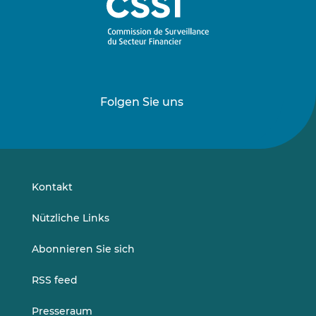
Folgen Sie uns
Folgen
Folgen
Sie
Sie
uns
uns
auf
auf
LinkedIn
Vimeo
Kontakt
Nützliche Links
Abonnieren Sie sich
RSS feed
Presseraum