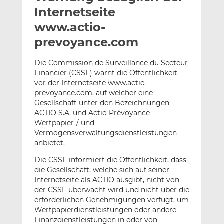
l
n
c
Internetseite
a
k
e
www.actio-
n
e
b
prevoyance.com
d
o
I
o
Die Commission de Surveillance du Secteur
n
k
Financier (CSSF) warnt die Öffentlichkeit
t
t
vor der Internetseite www.actio-
e
e
prevoyance.com, auf welcher eine
i
i
Gesellschaft unter den Bezeichnungen
l
l
ACTIO S.A. und Actio Prévoyance
e
e
Wertpapier-/ und
Vermögensverwaltungsdienstleistungen
n
n
anbietet.
Die CSSF informiert die Öffentlichkeit, dass
die Gesellschaft, welche sich auf seiner
Internetseite als ACTIO ausgibt, nicht von
der CSSF überwacht wird und nicht über die
erforderlichen Genehmigungen verfügt, um
Wertpapierdienstleistungen oder andere
Finanzdienstleistungen in oder von