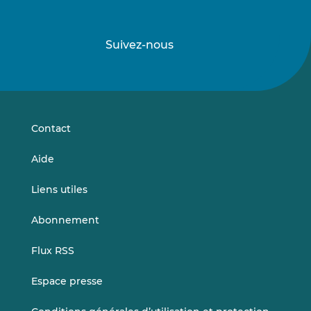
Suivez-nous
Suivez-
Suivez-
nous
nous
sur
sur
LinkedIn
Vimeo
Contact
Aide
Liens utiles
Abonnement
Flux RSS
Espace presse