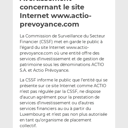
e
g
g
concernant le site
r
e
e
Internet www.actio-
p
r
r
prevoyance.com
a
s
s
r
u
u
La Commission de Surveillance du Secteur
e
r
r
Financier (CSSF) met en garde le public à
m
L
F
l’égard du site Internet www.actio-
a
i
a
prevoyance.com où une entité offre des
i
n
c
services d’investissement et de gestion de
l
k
e
patrimoine sous les dénominations ACTIO
e
b
S.A. et Actio Prévoyance.
d
o
La CSSF informe le public que l’entité qui se
I
o
présente sur ce site Internet comme ACTIO
n
k
n’est pas régulée par la CSSF, ne dispose
d’aucun agrément pour la prestation de
services d’investissement ou d’autres
services financiers au ou à partir du
Luxembourg et n’est pas non plus autorisée
en tant qu’organisme de placement
collectif.