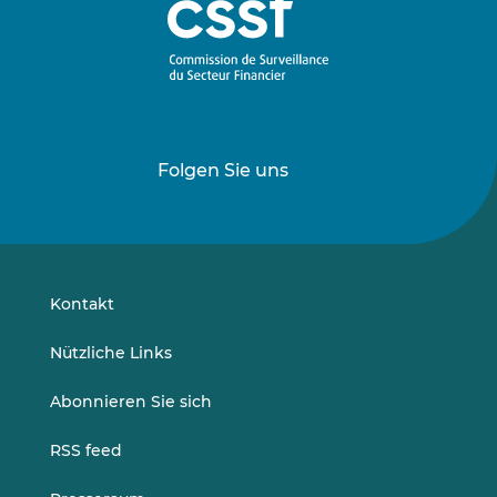
Folgen Sie uns
Folgen
Folgen
Sie
Sie
uns
uns
auf
auf
LinkedIn
Vimeo
Kontakt
Nützliche Links
Abonnieren Sie sich
RSS feed