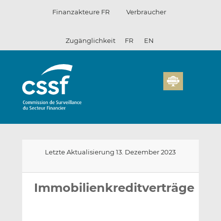
Zum
Finanzakteure FR
Verbraucher
Inhalt
Zugänglichkeit
FR
EN
Letzte Aktualisierung 13. Dezember 2023
E-
Auf
Auf
mail
LinkedIn
Facebook
Immobilienkreditverträge
an
teilen
teilen