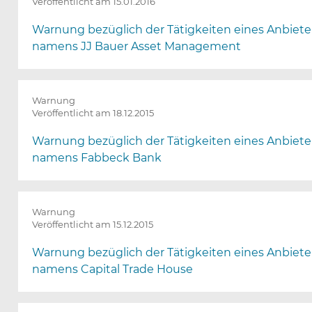
Veröffentlicht am 15.01.2016
s
w
Warnung bezüglich der Tätigkeiten eines Anbiete
a
namens JJ Bauer Asset Management
h
l
n
e
Warnung
Veröffentlicht am 18.12.2015
u
g
Warnung bezüglich der Tätigkeiten eines Anbiete
e
namens Fabbeck Bank
l
a
d
e
Warnung
n
Veröffentlicht am 15.12.2015
)
Warnung bezüglich der Tätigkeiten eines Anbiete
namens Capital Trade House