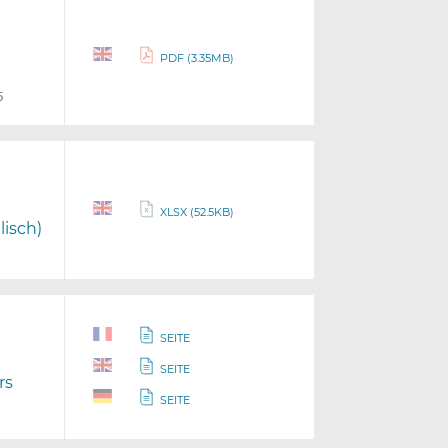
PDF (3.35MB)
5
XLSX (52.5KB)
lisch)
SEITE
SEITE
rs
SEITE