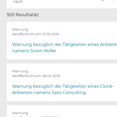
(
Seite
Se
nach
D
i
920 Resultat(e)
e
S
e
Warnung
i
Veröffentlicht am 13.06.2016
t
Warnung bezüglich der Tätigkeiten eines Anbiete
e
w
namens Soren Moller
i
r
d
Warnung
n
Veröffentlicht am 28.04.2016
a
c
Warnung bezüglich der Tätigkeiten eines Clone-
h
Anbieters namens Saxo Consulting
d
e
r
A
Warnung
u