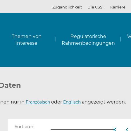
Zugänglichkeit
Die CSSF
Karriere
Themen von
Regulatorische
V
Interesse
Rahmenbedingungen
 Daten
nen nur in
oder
angezeigt werden.
Französisch
Englisch
Erste
Vo
Sortieren