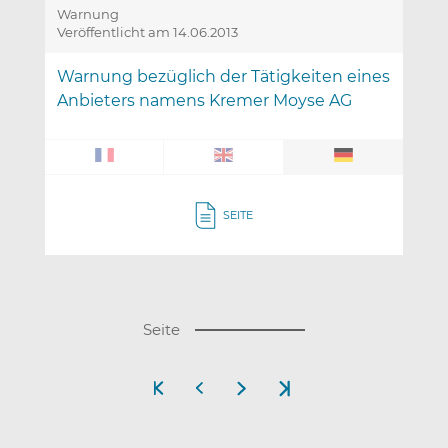
Warnung
Veröffentlicht am 14.06.2013
Warnung bezüglich der Tätigkeiten eines
Anbieters namens Kremer Moyse AG
SEITE
(
Seite
D
i
Erste
Vorherige
Nächste
Letzte
e
Seite
Seite
Seite
Seite
S
e