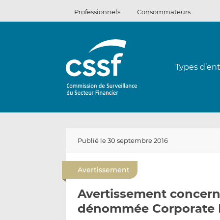
Passer
Professionnels
Consommateurs
au
contenu
Types d’ent
Publié le 30 septembre 2016
Avertissement
Avertissement concerna
dénommée Corporate L