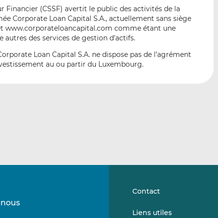
p
r
r
Financier (CSSF) avertit le public des activités de la
a
s
s
e Corporate Loan Capital S.A., actuellement sans siège
r
u
u
ernet www.corporateloancapital.com comme étant une
e
r
r
 autres des services de gestion d’actifs.
m
L
F
Corporate Loan Capital S.A. ne dispose pas de l’agrément
a
i
a
investissement au ou partir du Luxembourg.
i
n
c
l
k
e
e
b
d
o
I
o
n
k
Contact
-nous
Suivez-
Suivez-
Liens utiles