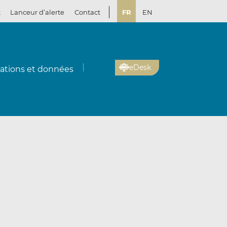
t
Lanceur d’alerte
Contact
FR
EN
eDesk
cations et données