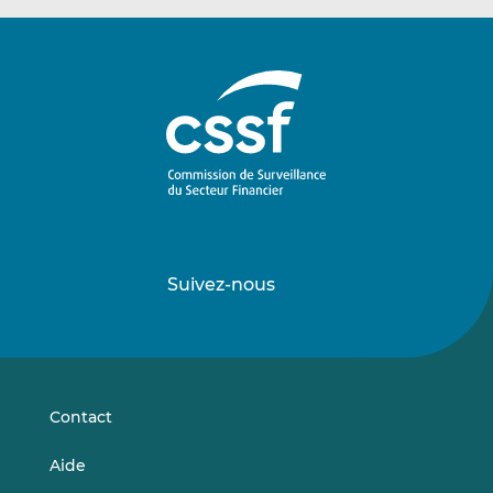
Suivez-nous
Suivez-
Suivez-
nous
nous
sur
sur
LinkedIn
Vimeo
Contact
Aide