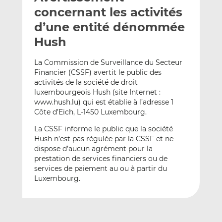
e
g
g
concernant les activités
r
e
e
d’une entité dénommée
p
r
r
Hush
a
s
s
r
u
u
La Commission de Surveillance du Secteur
e
r
r
Financier (CSSF) avertit le public des
m
L
F
activités de la société de droit
a
i
a
luxembourgeois Hush (site Internet :
i
n
c
www.hush.lu) qui est établie à l’adresse 1
l
k
e
Côte d’Eich, L-1450 Luxembourg.
e
b
La CSSF informe le public que la société
d
o
Hush n’est pas régulée par la CSSF et ne
I
o
dispose d’aucun agrément pour la
n
k
prestation de services financiers ou de
services de paiement au ou à partir du
Luxembourg.