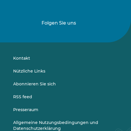
a
c
h
d
Folgen Sie uns
Folgen
Folgen
e
r
Sie
Sie
A
uns
uns
u
auf
auf
s
LinkedIn
Vimeo
w
Kontakt
a
h
Nützliche Links
l
n
Abonnieren Sie sich
e
u
RSS feed
g
e
Presseraum
l
a
Allgemeine Nutzungsbedingungen und
d
Datenschutzerklärung