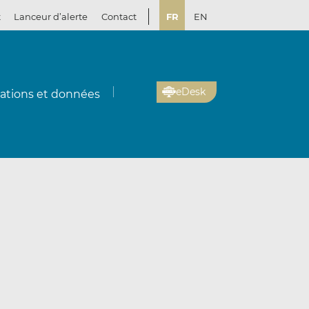
t
Lanceur d’alerte
Contact
FR
EN
eDesk
cations et données