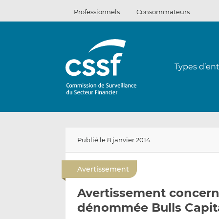
Passer
Professionnels
Consommateurs
au
contenu
Types d’ent
Publié le 8 janvier 2014
Avertissement
Avertissement concerna
dénommée Bulls Capit