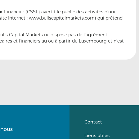
p
r
r
a
s
s
Financier (CSSF) avertit le public des activités d’une
r
u
u
ite Internet : www.bullscapitalmarkets.com) qui prétend
e
r
r
m
L
F
Bulls Capital Markets ne dispose pas de l’agrément
a
i
a
caires et financiers au ou à partir du Luxembourg et n’est
i
n
c
l
k
e
e
b
d
o
I
o
n
k
Contact
-nous
Suivez-
Suivez-
Liens utiles