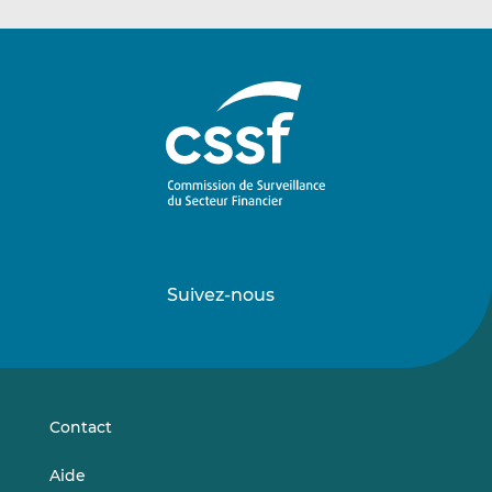
Suivez-nous
Suivez-
Suivez-
nous
nous
sur
sur
LinkedIn
Vimeo
Contact
Aide