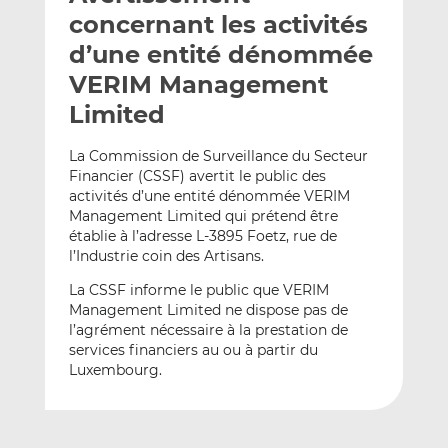
e
g
g
concernant les activités
r
e
e
d’une entité dénommée
p
r
r
VERIM Management
a
s
s
r
u
u
Limited
e
r
r
m
L
F
La Commission de Surveillance du Secteur
Financier (CSSF) avertit le public des
a
i
a
activités d’une entité dénommée VERIM
i
n
c
Management Limited qui prétend être
l
k
e
établie à l’adresse L-3895 Foetz, rue de
e
b
l’Industrie coin des Artisans.
d
o
La CSSF informe le public que VERIM
I
o
Management Limited ne dispose pas de
n
k
l’agrément nécessaire à la prestation de
services financiers au ou à partir du
Luxembourg.