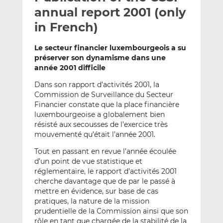
t
t
t
annual report 2001 (only
h
h
h
in French)
i
i
i
s
s
s
Le secteur financier luxembourgeois a su
o
o
préserver son dynamisme dans une
n
n
année 2001 difficile
L
F
Dans son rapport d’activités 2001, la
i
a
Commission de Surveillance du Secteur
n
c
Financier constate que la place financière
k
e
luxembourgeoise a globalement bien
e
b
résisté aux secousses de l’exercice très
d
o
mouvementé qu’était l’année 2001.
I
o
Tout en passant en revue l’année écoulée
n
k
d’un point de vue statistique et
réglementaire, le rapport d’activités 2001
cherche davantage que de par le passé à
mettre en évidence, sur base de cas
pratiques, la nature de la mission
prudentielle de la Commission ainsi que son
rôle en tant que chargée de la stabilité de la