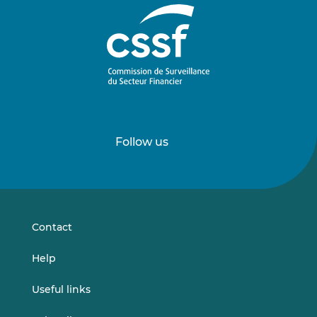
Follow us
Follow
Follow
us
us
on
on
LinkedIn
Vimeo
Contact
Help
Useful links