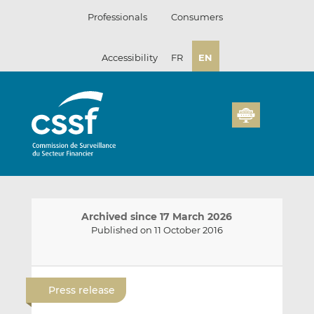
Skip
Professionals
Consumers
to
content
Accessibility
FR
EN
Archived since 17 March 2026
Published on 11 October 2016
E
S
S
m
h
h
Press release
a
a
a
i
r
r