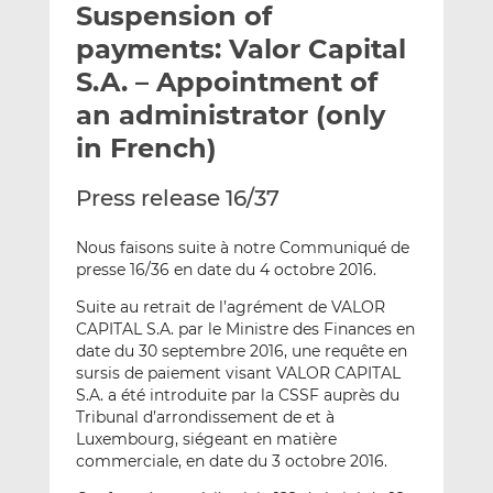
Suspension of
l
e
e
t
t
t
payments: Valor Capital
h
h
h
S.A. – Appointment of
i
i
i
an administrator (only
s
s
s
o
o
in French)
n
n
L
F
Press release 16/37
i
a
n
c
Nous faisons suite à notre Communiqué de
k
e
presse 16/36 en date du 4 octobre 2016.
e
b
Suite au retrait de l’agrément de VALOR
d
o
CAPITAL S.A. par le Ministre des Finances en
I
o
date du 30 septembre 2016, une requête en
n
k
sursis de paiement visant VALOR CAPITAL
S.A. a été introduite par la CSSF auprès du
Tribunal d’arrondissement de et à
Luxembourg, siégeant en matière
commerciale, en date du 3 octobre 2016.