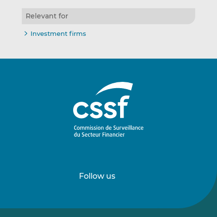
Relevant for
Investment firms
Follow us
Follow
Follow
us
us
on
on