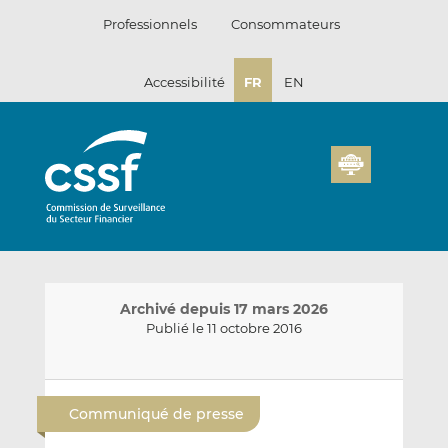
Passer
Professionnels
Consommateurs
au
contenu
Accessibilité
FR
EN
Archivé depuis 17 mars 2026
Publié le 11 octobre 2016
E
P
P
n
a
a
Communiqué de presse
v
r
r
o
t
t