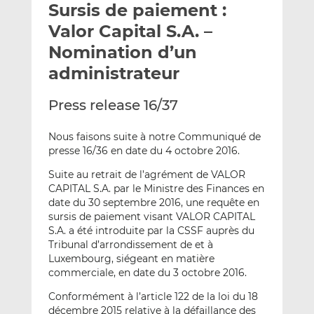
Sursis de paiement :
y
a
a
e
g
g
Valor Capital S.A. –
r
e
e
Nomination d’un
p
r
r
administrateur
a
s
s
r
u
u
Press release 16/37
e
r
r
m
L
F
Nous faisons suite à notre Communiqué de
a
i
a
presse 16/36 en date du 4 octobre 2016.
i
n
c
l
k
e
Suite au retrait de l’agrément de VALOR
e
b
CAPITAL S.A. par le Ministre des Finances en
d
o
date du 30 septembre 2016, une requête en
sursis de paiement visant VALOR CAPITAL
I
o
S.A. a été introduite par la CSSF auprès du
n
k
Tribunal d’arrondissement de et à
Luxembourg, siégeant en matière
commerciale, en date du 3 octobre 2016.
Conformément à l’article 122 de la loi du 18
décembre 2015 relative à la défaillance des