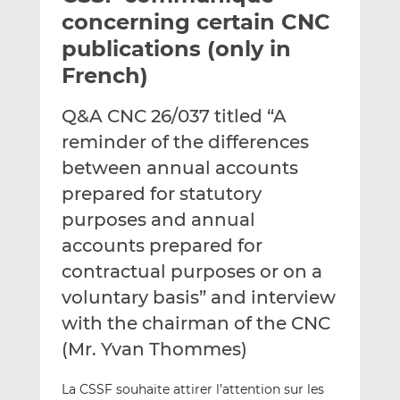
t
t
t
concerning certain CNC
h
h
h
publications (only in
i
i
i
French)
s
s
s
o
o
Q&A CNC 26/037 titled “A
n
n
L
F
reminder of the differences
i
a
between annual accounts
n
c
prepared for statutory
k
e
purposes and annual
e
b
d
o
accounts prepared for
I
o
contractual purposes or on a
n
k
voluntary basis” and interview
with the chairman of the CNC
(Mr. Yvan Thommes)
La CSSF souhaite attirer l’attention sur les