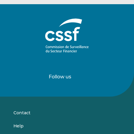
Follow us
Follow
Follow
us
us
on
on
LinkedIn
Vimeo
Contact
Help